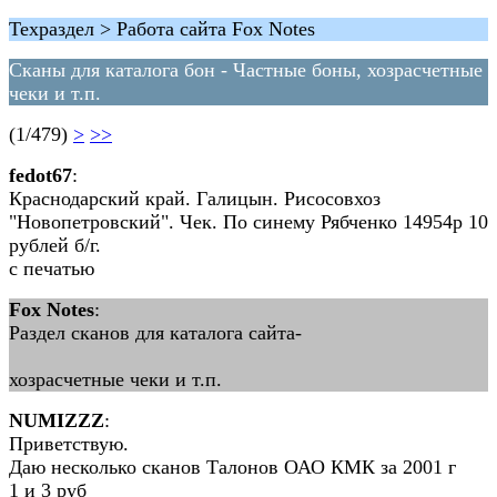
Техраздел > Работа сайта Fox Notes
Сканы для каталога бон - Частные боны, хозрасчетные
чеки и т.п.
(1/479)
>
>>
fedot67
:
Краснодарский край. Галицын. Рисосовхоз
"Новопетровский". Чек. По синему Рябченко 14954р 10
рублей б/г.
с печатью
Fox Notes
:
Раздел сканов для каталога сайта-
хозрасчетные чеки и т.п.
NUMIZZZ
:
Приветствую.
Даю несколько сканов Талонов ОАО КМК за 2001 г
1 и 3 руб