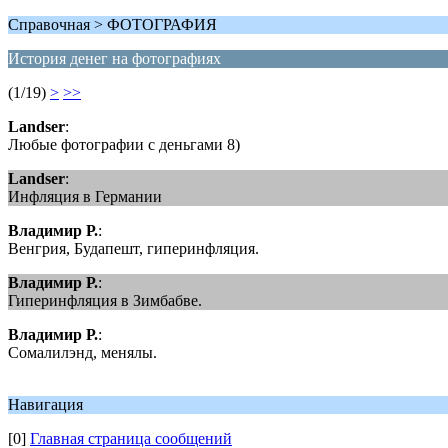
Справочная > ФОТОГРАФИЯ
История денег на фотографиях
(1/19)
>
>>
Landser
:
Любые фотографии с деньгами 8)
Landser
:
Инфляция в Германии
Владимир Р.
:
Венгрия, Будапешт, гиперинфляция.
Владимир Р.
:
Гиперинфляция в Зимбабве.
Владимир Р.
:
Сомалилэнд, менялы.
Навигация
[0]
Главная страница сообщений