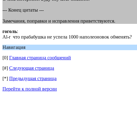
--- Конец цитаты ---
Замечания, поправки и исправления приветствуются.
гоголь
:
Al-r что прабабушка не успела 1000 наполеоновок обменять?
Навигация
[0]
Главная страница сообщений
[#]
Следующая страница
[*]
Предыдущая страница
Перейти к полной версии