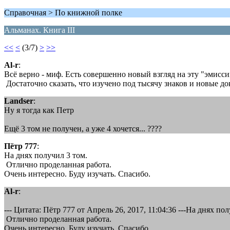
Справочная > По книжной полке
Альманах. Книга III
<<
<
(3/7)
>
>>
Al-r
:
Всё верно - миф. Есть совершенно новый взгляд на эту "эмисси
Достаточно сказать, что изучено под тысячу знаков и новые д
Landser
:
Ну я тогда как Петр
Ещё 3 том не получен, а уже 4 хочется... ????
Пётр 777
:
На днях получил 3 том.
Отлично проделанная работа.
Очень интересно. Буду изучать. Спасибо.
Al-r
:
--- Цитата: Пётр 777 от Апрель 26, 2017, 11:04:36 ---На днях по
Отлично проделанная работа.
Очень интересно. Буду изучать. Спасибо.