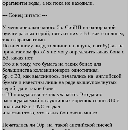
фрагменты воды, а их пока не находили.
--- Конец цитаты ---
У меня довольно много 5р. СибВП на однородной
бумаге разных серий, пять из них с ВЗ, как с полным,
так и фрагментами.
По внешнему виду, толщине на ощупь, изгибу(как на
прилагаемом фото) я не могу определить какая бона с
ВЗ, какая нет.
Это я к тому, что бумага на таких бонах для
большинства коллекционеров однотипная.
5р. c ВЗ, как выяснилось, печатались на английской
бумаге и известны лишь на ряде вышеупомянутых
серий, да и такие боны
с ВЗ попадаются не так уж часто. Это давно
распродаваемый на аукционах корешок серии 310 с
полным ВЗ в UNC создал
иллюзию того, что таких бон очень много.
Печатались ли 10р. на такой английской писчей