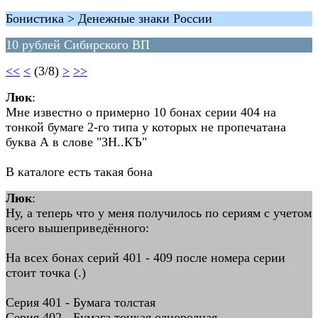
Бонистика > Денежные знаки России
10 рублей Сибирского ВП
<<
<
(3/8)
>
>>
Люк
:
Мне известно о примерно 10 бонах серии 404 на
тонкой бумаге 2-го типа у которых не пропечатана
буква А в слове "ЗН..КЪ"
В каталоге есть такая бона
Люк
:
Ну, а теперь что у меня получилось по сериям с учетом
всего вышеприведённого:
На всех бонах серий 401 - 409 после номера серии
стоит точка (.)
Серия 401 - Бумага толстая
Серия 402 - Бумага тонкая однородная