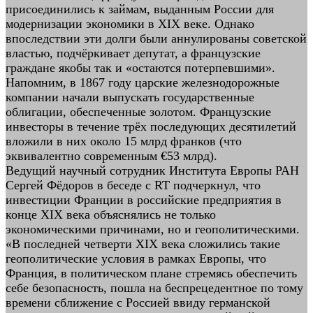
присоединились к займам, выданным России для
модернизации экономики в XIX веке. Однако
впоследствии эти долги были аннулированы советской
властью, подчёркивает депутат, а французские
граждане якобы так и «остаются потерпевшими».
Напомним, в 1867 году царские железнодорожные
компании начали выпускать государственные
облигации, обеспеченные золотом. Французские
инвесторы в течение трёх последующих десятилетий
вложили в них около 15 млрд франков (что
эквивалентно современным €53 млрд).
Ведущий научный сотрудник Института Европы РАН
Сергей Фёдоров в беседе с RT подчеркнул, что
инвестиции Франции в российские предприятия в
конце XIX века объяснялись не только
экономическими причинами, но и геополитическими.
«В последней четверти XIX века сложились такие
геополитические условия в рамках Европы, что
Франция, в политическом плане стремясь обеспечить
себе безопасность, пошла на беспрецедентное по тому
времени сближение с Россией ввиду германской