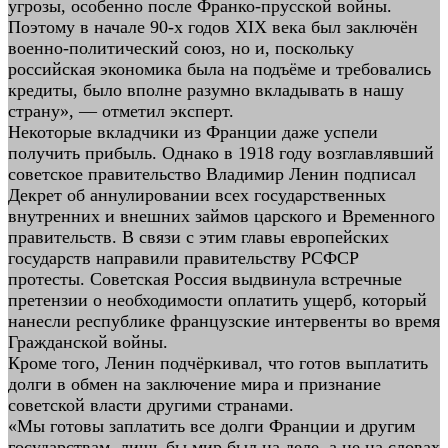
угрозы, особенно после Франко-прусской войны.
Поэтому в начале 90-х годов XIX века был заключён
военно-политический союз, но и, поскольку
российская экономика была на подъёме и требовались
кредиты, было вполне разумно вкладывать в нашу
страну», — отметил эксперт.
Некоторые вкладчики из Франции даже успели
получить прибыль. Однако в 1918 году возглавлявший
советское правительство Владимир Ленин подписал
Декрет об аннулировании всех государственных
внутренних и внешних займов царского и Временного
правительств. В связи с этим главы европейских
государств направили правительству РСФСР
протесты. Советская Россия выдвинула встречные
претензии о необходимости оплатить ущерб, который
нанесли республике французские интервенты во время
Гражданской войны.
Кроме того, Ленин подчёркивал, что готов выплатить
долги в обмен на заключение мира и признание
советской власти другими странами.
«Мы готовы заплатить все долги Франции и другим
государствам, лишь бы мир был на деле, а не на словах