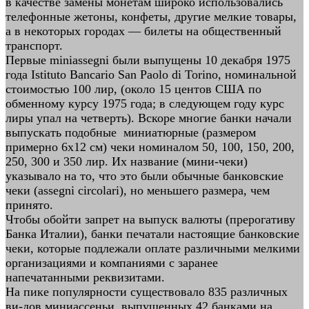
в качестве замены монетам широко использовались
телефонные жетоны, конфеты, другие мелкие товары,
а в некоторых городах — билеты на общественный
транспорт.
Первые miniassegni были выпущены 10 декабря 1975
года Istituto Bancario San Paolo di Torino, номинальной
стоимостью 100 лир, (около 15 центов США по
обменному курсу 1975 года; в следующем году курс
лиры упал на четверть). Вскоре многие банки начали
выпускать подобные миниатюрные (размером
примерно 6х12 см) чеки номиналом 50, 100, 150, 200,
250, 300 и 350 лир. Их название (мини-чеки)
указывало на то, что это были обычные банковские
чеки (assegni circolari), но меньшего размера, чем
принято.
Чтобы обойти запрет на выпуск валюты (прерогативу
Банка Италии), банки печатали настоящие банковские
чеки, которые подлежали оплате различными мелкими
организациями и компаниями с заранее
напечатанными реквизитами.
На пике популярности существовало 835 различных
ви-дов миниассеньи, выпущенных 42 банками на