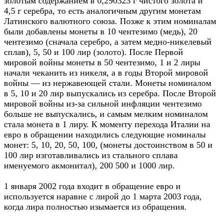
золотым содержанием в 0,290323 г чистого золота и
4,5 г серебра, то есть аналогичным другим монетам
Латинского валютного союза. Позже к этим номиналам
были добавлены монеты в 10 чентезимо (медь), 20
чентезимо (сначала серебро, а затем медно-никелевый
сплав), 5, 50 и 100 лир (золото). После Первой
мировой войны монеты в 50 чентезимо, 1 и 2 лиры
начали чеканить из никеля, а в годы Второй мировой
войны — из нержавеющей стали. Монеты номиналом
в 5, 10 и 20 лир выпускались из серебра. После Второй
мировой войны из-за сильной инфляции чентезимо
больше не выпускались, и самым мелким номиналом
стала монета в 1 лиру. К моменту перехода Италии на
евро в обращении находились следующие номиналы
монет: 5, 10, 20, 50, 100, (монеты достоинством в 50 и
100 лир изготавливались из стального сплава
именуемого акмонитал), 200 500 и 1000 лир.
1 января 2002 года входит в обращение евро и
используется наравне с лирой до 1 марта 2003 года,
когда лира полностью изымается из обращения.