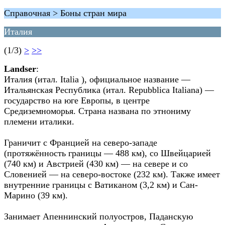
Справочная > Боны стран мира
Италия
(1/3)
>
>>
Landser
:
Италия (итал. Italia ), официальное название —
Итальянская Республика (итал. Repubblica Italiana) —
государство на юге Европы, в центре
Средиземноморья. Страна названа по этнониму
племени италики.
Граничит с Францией на северо-западе
(протяжённость границы — 488 км), со Швейцарией
(740 км) и Австрией (430 км) — на севере и со
Словенией — на северо-востоке (232 км). Также имеет
внутренние границы с Ватиканом (3,2 км) и Сан-
Марино (39 км).
Занимает Апеннинский полуостров, Паданскую