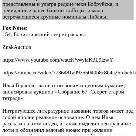
представлены и ультра редкие чеки Бобруйска, и
невиданные ранее банкноты Лиды, и мало
встречающиеся крупные номиналы Либавы.
Fox Notes
:
154. Бонистический секрет раскрыт
ZnakAuction
https://www.youtube.com/watch?v=yiaK3L9lzwY
https://rutube.ru/video/3736481a09356040b8c8b4a26fdacb1
Илья Горянов, эксперт по бонам и ценным бумагам,
анонсировал аукцион «Собрание 67. Секрет старой
тетради».
Интригующее литературное название торгов имеет под
собой вполне реальное основание. О нем Илья
рассказал в этом видео, а также выделил центральные
лоты и обозначил важный нюанс при желании