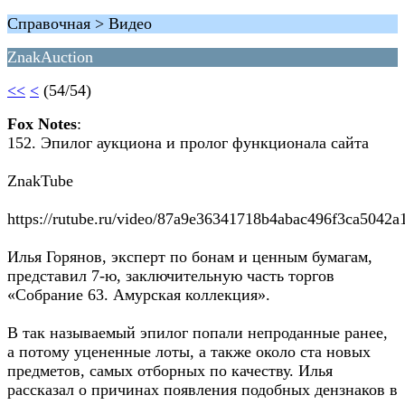
Справочная > Видео
ZnakAuction
<<
<
(54/54)
Fox Notes
:
152. Эпилог аукциона и пролог функционала сайта
ZnakTube
https://rutube.ru/video/87a9e36341718b4abac496f3ca5042a
Илья Горянов, эксперт по бонам и ценным бумагам,
представил 7-ю, заключительную часть торгов
«Собрание 63. Амурская коллекция».
В так называемый эпилог попали непроданные ранее,
а потому уцененные лоты, а также около ста новых
предметов, самых отборных по качеству. Илья
рассказал о причинах появления подобных дензнаков в