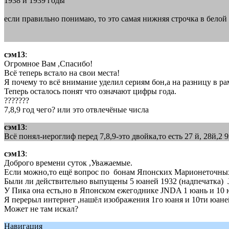
1938 и 1939 годы
если правильно понимаю, то это самая нижняя строчка в белой
сэм13
:
Огромное Вам ,Спасибо!
Всё теперь встало на свои места!
Я почему то всё внимание уделил сериям бон,а на разницу в р
Теперь осталось понят что означают цифры года.
???????
7,8,9 год чего? или это отвлечёные числа
сэм13
:
Всё понял-иероглиф перед 7,8,9-это двойка,то есть 27 й, 28й,2 
сэм13
:
Доброго времени суток ,Уважаемые.
Если можно,то ещё вопрос по бонам Японских Марионеточных
Были ли действительно выпущены 5 юаней 1932 (надпечатка) 
У Пика она есть,но в Японском ежегоднике JNDA 1 юань и 10 юа
Я перерыл интернет ,нашёл изображения 1го юаня и 10ти юаней
Может не там искал?
Навигация