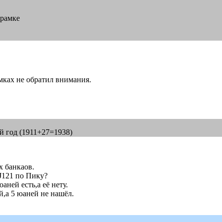
 рамке
амках не обратил внимания.
9й год (1911+27=1938)
 банкаов.
J121 по Пику?
ней есть,а её нету.
,а 5 юаней не нашёл.