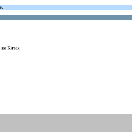
е.
нка Китая.