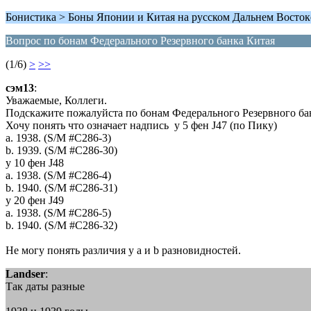
Бонистика > Боны Японии и Китая на русском Дальнем Восток
Вопрос по бонам Федерального Резервного банка Китая
(1/6)
>
>>
сэм13
:
Уважаемые, Коллеги.
Подскажите пожалуйста по бонам Федерального Резервного ба
Хочу понять что означает надпись у 5 фен J47 (по Пику)
a. 1938. (S/M #C286-3)
b. 1939. (S/M #C286-30)
у 10 фен J48
a. 1938. (S/M #C286-4)
b. 1940. (S/M #C286-31)
у 20 фен J49
a. 1938. (S/M #C286-5)
b. 1940. (S/M #C286-32)
Не могу понять различия у a и b разновидностей.
Landser
:
Так даты разные