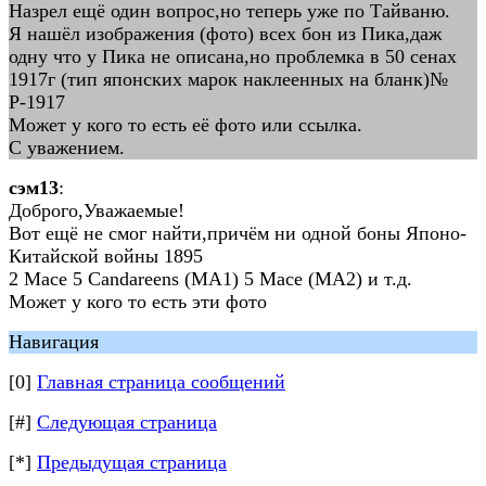
Назрел ещё один вопрос,но теперь уже по Тайваню.
Я нашёл изображения (фото) всех бон из Пика,даж
одну что у Пика не описана,но проблемка в 50 сенах
1917г (тип японских марок наклеенных на бланк)№
Р-1917
Может у кого то есть её фото или ссылка.
С уважением.
сэм13
:
Доброго,Уважаемые!
Вот ещё не смог найти,причём ни одной боны Японо-
Китайской войны 1895
2 Mace 5 Candareens (МА1) 5 Mace (МА2) и т.д.
Может у кого то есть эти фото
Навигация
[0]
Главная страница сообщений
[#]
Следующая страница
[*]
Предыдущая страница