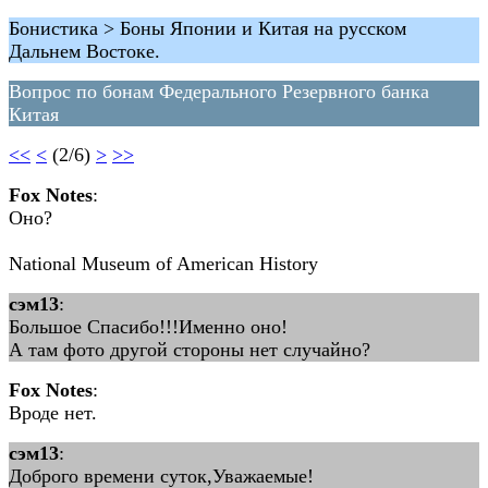
Бонистика > Боны Японии и Китая на русском
Дальнем Востоке.
Вопрос по бонам Федерального Резервного банка
Китая
<<
<
(2/6)
>
>>
Fox Notes
:
Оно?
National Museum of American History
сэм13
:
Большое Спасибо!!!Именно оно!
А там фото другой стороны нет случайно?
Fox Notes
:
Вроде нет.
сэм13
:
Доброго времени суток,Уважаемые!