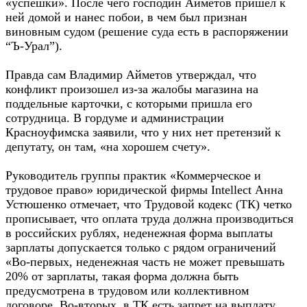
«успешки». После чего господин Айметов пришел к
ней домой и нанес побои, в чем был признан
виновным судом (решение суда есть в распоряжении
“Ъ-Урал”).
Правда сам Владимир Айметов утверждал, что
конфликт произошел из-за жалобы магазина на
поддельные карточки, с которыми пришла его
сотрудница. В гордуме и администрации
Красноуфимска заявили, что у них нет претензий к
депутату, он там, «на хорошем счету».
Руководитель группы практик «Коммерческое и
трудовое право» юридической фирмы Intellect Анна
Устюшенко отмечает, что Трудовой кодекс (ТК) четко
прописывает, что оплата труда должна производиться
в российских рублях, неденежная форма выплаты
зарплаты допускается только с рядом ограничений
«Во-первых, неденежная часть не может превышать
20% от зарплаты, такая форма должна быть
предусмотрена в трудовом или коллективном
договоре. Во-вторых, в ТК есть запрет на выплату