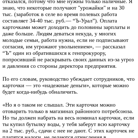
отказался, потому что мне нужны только наличные. Я
знаю, что некоторые получают "урожайки" и на 30
тыс. (заработок в селе во время полевых работа
составляет 34-40 тыс. руб.— “Ъ-Урал”). Оплата
карточками может доходить до половины зарплаты и
даже больше. Людям деваться некуда, у многих
молодые семьи, работа нужна, если не подписывают
согласия, им угрожают увольнением», — рассказал
“Ъ” один из обратившихся к генпрокурору,
попросивший не раскрывать своих данных из-за угроз
и давления со стороны директора предприятия.
По его словам, руководство убеждает сотрудников, что
карточки — это «надежные деньги», которые можно
будет когда-нибудь обналичить.
«Но я о таком не слышал. Эти карточки можно
отоварить только в магазинах районного потребсоюза.
Но ты должен набрать на весь номинал карточки, если
ты купил бутылку воды, у тебя заберут всю карточку
на 2 тыс. руб., сдачи с нее не дают. С этих карточек не
платятся налоги, не делаются отчисления в