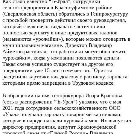
Как стало известно “Ъ-Урал”, сотрудники
сельхозпредприятия в Красноуфимском районе
(Свердловская область) обратились в Генпрокуратуру
с просьбой проверить действия своего руководителя,
который с мая начал выдавать частично или
полностью зарплату в виде продуктовых талонов
(называются «урожайки»), которые можно отоварить в
муниципальном магазине. Директор Владимир
Айметов рассказал, что работники могут обналичить
«урожайки», когда у компании появляются деньги.
Такая схема успешно существует на другом его
предприятии уже 15 лет, отмечает он. Юристы
расценили карточки как долговую расписку, зарплата
которыми прямо запрещена в Трудовом кодексе.
В обращении на имя генпрокурора Игоря Краснова
(есть в распоряжении “Ъ-Урал”) указано, что с мая
2021 года сотрудники сельскохозяйственного ООО
«Урал» получают зарплату товарными карточками,
которые в народе назвали «урожайками». Их выпустил
директор предприятия, депутат Красноуфимской
городской думы от «Единой России» Владимир