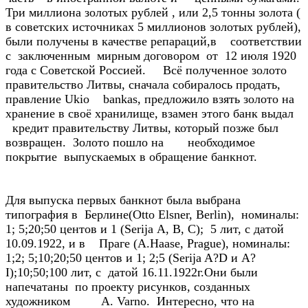
Три миллиона золотых рублей , или 2,5 тонны золота (
в советских источниках 5 миллионов золотых рублей),
были получены в качестве репараций,в соответствии
с заключенным мирным договором от 12 июля 1920
года с Советской Россией. Всё полученное золото
правительство Литвы, сначала собиралось продать,
правление Ukio bankas, предложило взять золото на
хранение в своё хранилище, взамен этого банк выдал
кредит правительству Литвы, который позже был
возвращен. Золото пошло на необходимое
покрытие выпускаемых в обращение банкнот.
Для выпуска первых банкнот была выбрана
типография в Берлине(Otto Elsner, Berlin), номиналы:
1; 5;20;50 центов и 1 (Serija А, B, C); 5 лит, с датой
10.09.1922, и в Праге (A.Haase, Prague), номиналы:
1;2; 5;10;20;50 центов и 1; 2;5 (Serija A?D и A?
I);10;50;100 лит, с датой 16.11.1922г.Они были
напечатаны по проекту рисунков, созданных
художником A. Varno. Интересно, что на