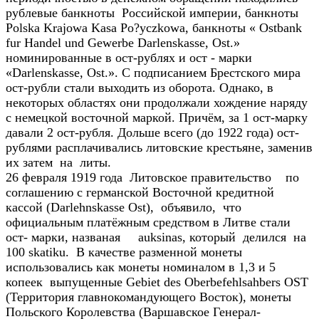
рублевые банкноты Российской империи, банкноты
Polska Krajowa Kasa Po?yczkowa, банкноты « Ostbank
fur Handel und Gewerbe Darlenskasse, Ost.»
номинированные в ост-рублях и ост - марки
«Darlenskasse, Ost.». С подписанием Брестского мира
ост-рубли стали выходить из оборота. Однако, в
некоторых областях они продолжали хождение наряду
с немецкой восточной маркой. Причём, за 1 ост-марку
давали 2 ост-рубля. Дольше всего (до 1922 года) ост-
рублями расплачивались литовские крестьяне, заменив
их затем на литы.
26 февраля 1919 года Литовское правительство по
соглашению с германской Восточной кредитной
кассой (Darlehnskasse Ost), объявило, что
официальным платёжным средством в Литве стали
ост- марки, названая auksinas, который делился на
100 skatiku. В качестве разменной монеты
использовались как монеты номиналом в 1,3 и 5
копеек выпущенные Gebiet des Oberbefehlsahbers OST
(Территория главнокомандующего Восток), монеты
Польского Королевства (Варшавское Генерал-