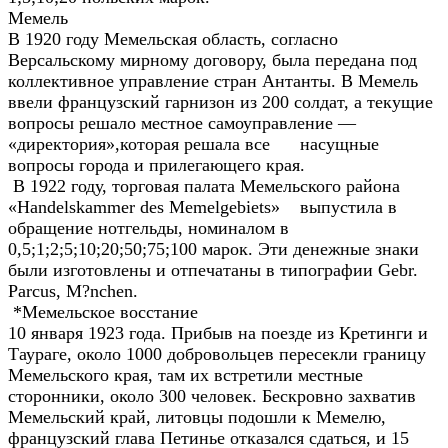
Мемель
В 1920 году Мемельская область, согласно
Версальскому мирному договору, была передана под
коллективное управление стран Антанты. В Мемель
ввели французский гарнизон из 200 солдат, а текущие
вопросы решало местное самоуправление —
«директория»,которая решала все насущные
вопросы города и прилегающего края.
В 1922 году, торговая палата Мемельского района
«Handelskammer des Memelgebiets» выпустила в
обращение нотгельды, номиналом в
0,5;1;2;5;10;20;50;75;100 марок. Эти денежные знаки
были изготовлены и отпечатаны в типографии Gebr.
Parcus, M?nchen.
*Мемельское восстание
10 января 1923 года. Прибыв на поезде из Кретинги и
Таураге, около 1000 добровольцев пересекли границу
Мемельского края, там их встретили местные
сторонники, около 300 человек. Бескровно захватив
Мемельский край, литовцы подошли к Мемелю,
французский глава Петинье отказался сдаться, и 15