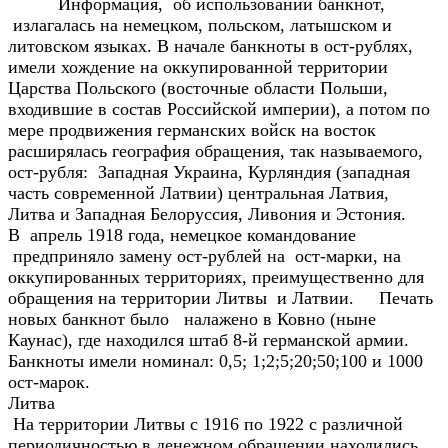
Информация, об использовании банкнот,
излагалась на немецком, польском, латышском и
литовском языках. В начале банкноты в ост-рублях,
имели хождение на оккупированной территории
Царства Польского (восточные области Польши,
входившие в состав Российской империи), а потом по
мере продвижения германских войск на восток
расширялась география обращения, так называемого,
ост-рубля: Западная Украина, Курляндия (западная
часть современной Латвии) центральная Латвия,
Литва и Западная Белоруссия, Ливония и Эстония.
В апрель 1918 года, немецкое командование
предприняло замену ост-рублей на ост-марки, на
оккупированных территориях, преимущественно для
обращения на территории Литвы и Латвии. Печать
новых банкнот было налажено в Ковно (ныне
Каунас), где находился штаб 8-й германской армии.
Банкноты имели номинал: 0,5; 1;2;5;20;50;100 и 1000
ост-марок.
Литва
На территории Литвы с 1916 по 1922 с различной
периодичностью в денежном обращении находились