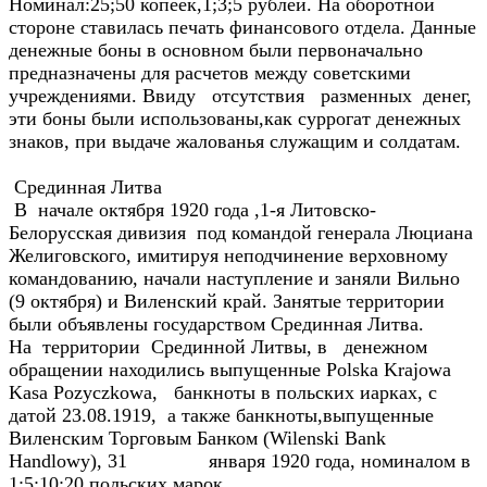
Номинал:25;50 копеек,1;3;5 рублей. На оборотной
стороне ставилась печать финансового отдела. Данные
денежные боны в основном были первоначально
предназначены для расчетов между советскими
учреждениями. Ввиду отсутствия разменных денег,
эти боны были использованы,как суррогат денежных
знаков, при выдаче жалованья служащим и солдатам.
Срединная Литва
В начале октября 1920 года ,1-я Литовско-
Белорусская дивизия под командой генерала Люциана
Желиговского, имитируя неподчинение верховному
командованию, начали наступление и заняли Вильно
(9 октября) и Виленский край. Занятые территории
были объявлены государством Срединная Литва.
На территории Срединной Литвы, в денежном
обращении находились выпущенные Polska Krajowa
Kasa Pozyczkowa, банкноты в польских иарках, с
датой 23.08.1919, а также банкноты,выпущенные
Виленским Торговым Банком (Wilenski Bank
Handlowy), 31 января 1920 года, номиналом в
1;5;10;20 польских марок.