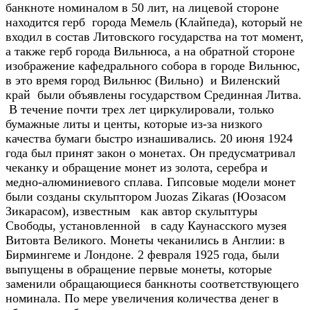
банкноте номиналом в 50 лит, на лицевой стороне
находится герб города Мемель (Клайпеда), который не
входил в состав Литовского государства на тот момент,
а также герб города Вильнюса, а на обратной стороне
изображение кафедрального собора в городе Вильнюс,
в это время город Вильнюс (Вильно) и Виленский
край были объявлены государством Срединная Литва.
В течение почти трех лет циркулировали, только
бумажные литы и центы, которые из-за низкого
качества бумаги быстро изнашивались. 20 июня 1924
года был принят закон о монетах. Он предусматривал
чеканку и обращение монет из золота, серебра и
медно-алюминиевого сплава. Гипсовые модели монет
были созданы скульптором Juozas Zikaras (Юозасом
Зикарасом), известным как автор скульптуры
Свободы, установленной в саду Каунасского музея
Витовта Великого. Монеты чеканились в Англии: в
Бирмингеме и Лондоне. 2 февраля 1925 года, были
выпущены в обращение первые монеты, которые
заменили обращающиеся банкноты соответствующего
номинала. По мере увеличения количества денег в