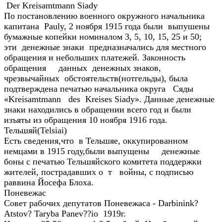
Der Kreisamtmann Siady
По постановлению военного окружного начальника
капитана Pauly, 2 ноября 1915 года были выпушены
бумажные копейки номиналом 3, 5, 10, 15, 25 и 50;
эти денежные знаки предназначались для местного
обращения и небольших платежей. Законность
обращения данных денежных знаков,
чрезвычайных обстоятельств(нотгельды), была
подтверждена печатью начальника округа Сяды
«Kreisamtmann des Kreises Siady». Данные денежные
знаки находились в обращении всего год и были
изъяты из обращения 10 ноября 1916 года.
Тельшяй(Telsiai)
Есть сведения,что в Тельшяе, оккупированном
немцами в 1915 году,были выпущены денежные
боны с печатью Тельшяйского комитета поддержки
жителей, пострадавших о т войны, с подписью
раввина Йосефа Блоха.
Поневежас
Совет рабочих депутатов Поневежаса - Darbinink?
Atstov? Taryba Panev??io 1919г.