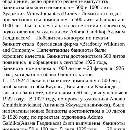
обращении, было принято решение выпустить
банкноты большего номинала – 500 и 1000 лит .
Художник Vilius Jomantas (Вилиус Йомантас) создал
проект банкноты номиналом в 500 лит , а банкнота в
1000 лит была напечатана в соответствии с проектом,
подготовленным художником Adomo Galdiko( Адамом
Галдикасом). Победитель конкурса по печати
банкнот стала британская фирма «Bradbury Wilkinson
and Company». Напечатанные банкноты были
хорошего качества. Банкноты достоинством 500 литов
появились в обращении в сентябре 1925 года,
банкнота номиналом в 1000 литов – 23 февраля 1926
года, хотя дата на обоих банкнотах стоит
11.12.1924.Также на банкноте номиналом в 500 лит,
изображены гербы Каунаса, Вильнюса и Клайпеды,
как и на банкноте, номиналом в 50 лит, выпущенные в
1922 году. В 1927 году, по проекту художника Antano
Zmuidzinaviciaus( Антанаса Жмуидзинавичюса), были
напечатаны новые банкноты достоинством в 10 литов.
В 1928 году, по проектам художника Adomo
Galdiko(Адама Галдикаса) были выпущены банкноты
номиналом 50 и 100 лит ,5 литв 1929году. , 20 лит в