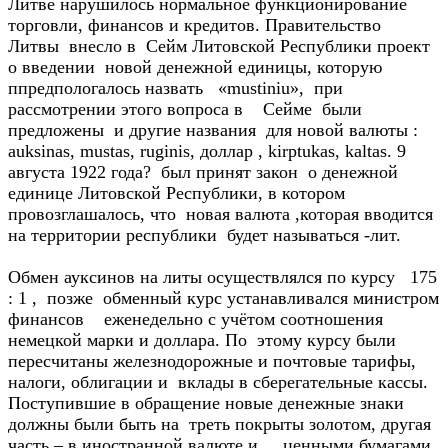
Литве нарушилось нормальное функционирование
торговли, финансов и кредитов. Правительство
Литвы внесло в Сейм Литовской Республики проект
о введении новой денежной единицы, которую
ппредпологалось назвать «mustiniu», при
рассмотрении этого вопроса в Сейме были
предложены и другие названия для новой валюты :
auksinas, mustas, ruginis, доллар , kirptukas, kaltas. 9
августа 1922 года? был принят закон о денежной
единице Литовской Республики, в котором
провозглашалось, что новая валюта ,которая вводится
на территории республики будет называться -лит.
Обмен ауксинов на литы осуществлялся по курсу 175
: 1 , позже обменный курс устанавливался министром
финансов еженедельно с учётом соотношения
немецкой марки и доллара. По этому курсу были
пересчитаны железнодорожные и почтовые тарифы,
налоги, облигации и вклады в сберегательные кассы.
Поступившие в обращение новые денежные знаки
должны были быть на треть покрыты золотом, другая
часть – в иностранной валюте и ценными бумагами.