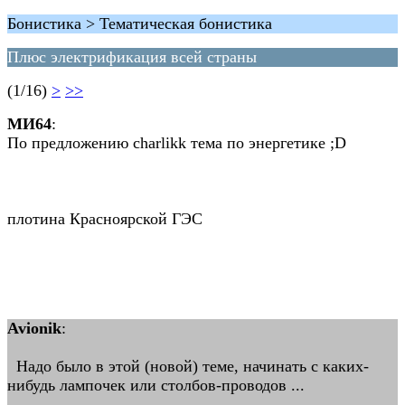
Бонистика > Тематическая бонистика
Плюс электрификация всей страны
(1/16)
>
>>
MИ64
:
По предложению charlikk тема по энергетике ;D
плотина Красноярской ГЭС
Avionik
:
Надо было в этой (новой) теме, начинать с каких-
нибудь лампочек или столбов-проводов ...