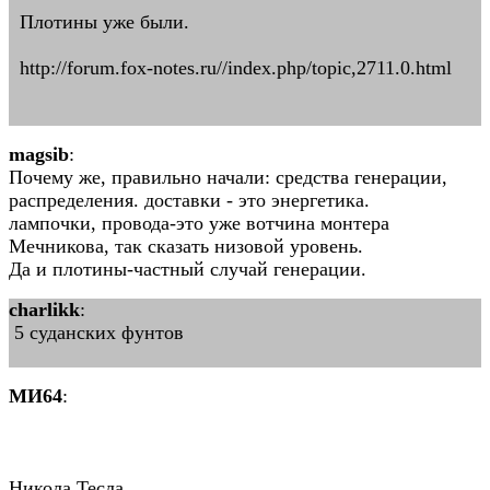
Плотины уже были.
http://forum.fox-notes.ru//index.php/topic,2711.0.html
magsib
:
Почему же, правильно начали: средства генерации,
распределения. доставки - это энергетика.
лампочки, провода-это уже вотчина монтера
Мечникова, так сказать низовой уровень.
Да и плотины-частный случай генерации.
charlikk
:
5 суданских фунтов
MИ64
:
Никола Тесла