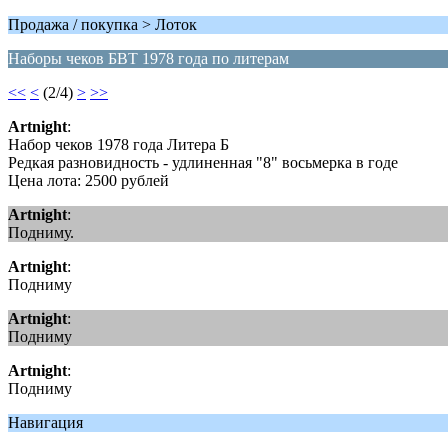
Продажа / покупка > Лоток
Наборы чеков БВТ 1978 года по литерам
<<
<
(2/4)
>
>>
Artnight
:
Набор чеков 1978 года Литера Б
Редкая разновидность - удлиненная "8" восьмерка в годе
Цена лота: 2500 рублей
Artnight
:
Подниму.
Artnight
:
Подниму
Artnight
:
Подниму
Artnight
:
Подниму
Навигация