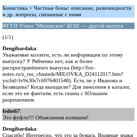
Бонистика > Частные боны: описание, разновидности
и др. вопросы, связанные с ними
ФГУП Учхоз "Миловское" БГАУ — другой выпуск
(1/1)
Dengibardaka
:
Уважаемые коллеги, есть ли информация по этому
выпуску? У Рябченко нет, как и более
распространённого выпуска (http://fox-
notes.ru/z_rus_chastnik/MILOVKA_D24112017.htm?
ysclid=lv9x30s7c6976401548). Есть ли у Иванова и
Белявцева? Когда выходили? Для занесения в каталог,
если это не фантазм, есть сканы с бОльшим
разрешением.
fedot67
:
Это фуфло!!! Объяснения излишни!
Dengibardaka
:
Спасибо! Интересно, что это за бумага. Водяные знаки