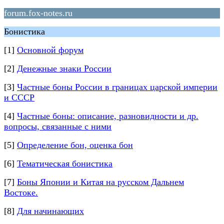
forum.fox-notes.ru
Бонистика
[1]
Основной форум
[2]
Денежные знаки России
[3]
Частные боны России в границах царской империи
и СССР
[4]
Частные боны: описание, разновидности и др.
вопросы, связанные с ними
[5]
Определение бон, оценка бон
[6]
Тематическая бонистика
[7]
Боны Японии и Китая на русском Дальнем
Востоке.
[8]
Для начинающих