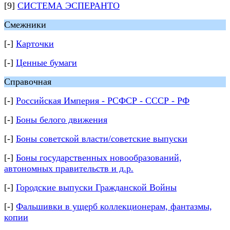
[9]
СИСТЕМА ЭСПЕРАНТО
Смежники
[-]
Карточки
[-]
Ценные бумаги
Справочная
[-]
Российская Империя - РСФСР - СССР - РФ
[-]
Боны белого движения
[-]
Боны советской власти/советские выпуски
[-]
Боны государственных новообразований,
автономных правительств и д.р.
[-]
Городские выпуски Гражданской Войны
[-]
Фальшивки в ущерб коллекционерам, фантазмы,
копии