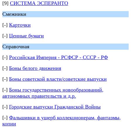
[9]
СИСТЕМА ЭСПЕРАНТО
Смежники
[-]
Карточки
[-]
Ценные бумаги
Справочная
[-]
Российская Империя - РСФСР - СССР - РФ
[-]
Боны белого движения
[-]
Боны советской власти/советские выпуски
[-]
Боны государственных новообразований,
автономных правительств и д.р.
[-]
Городские выпуски Гражданской Войны
[-]
Фальшивки в ущерб коллекционерам, фантазмы,
копии