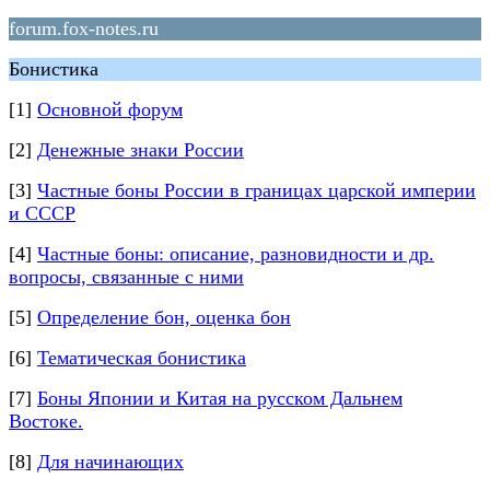
forum.fox-notes.ru
Бонистика
[1]
Основной форум
[2]
Денежные знаки России
[3]
Частные боны России в границах царской империи
и СССР
[4]
Частные боны: описание, разновидности и др.
вопросы, связанные с ними
[5]
Определение бон, оценка бон
[6]
Тематическая бонистика
[7]
Боны Японии и Китая на русском Дальнем
Востоке.
[8]
Для начинающих