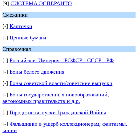
[9]
СИСТЕМА ЭСПЕРАНТО
Смежники
[-]
Карточки
[-]
Ценные бумаги
Справочная
[-]
Российская Империя - РСФСР - СССР - РФ
[-]
Боны белого движения
[-]
Боны советской власти/советские выпуски
[-]
Боны государственных новообразований,
автономных правительств и д.р.
[-]
Городские выпуски Гражданской Войны
[-]
Фальшивки в ущерб коллекционерам, фантазмы,
копии