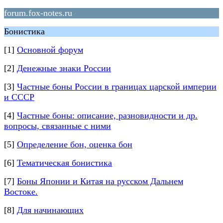
forum.fox-notes.ru
Бонистика
[1]
Основной форум
[2]
Денежные знаки России
[3]
Частные боны России в границах царской империи
и СССР
[4]
Частные боны: описание, разновидности и др.
вопросы, связанные с ними
[5]
Определение бон, оценка бон
[6]
Тематическая бонистика
[7]
Боны Японии и Китая на русском Дальнем
Востоке.
[8]
Для начинающих