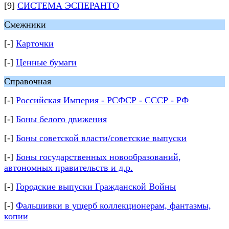
[9]
СИСТЕМА ЭСПЕРАНТО
Смежники
[-]
Карточки
[-]
Ценные бумаги
Справочная
[-]
Российская Империя - РСФСР - СССР - РФ
[-]
Боны белого движения
[-]
Боны советской власти/советские выпуски
[-]
Боны государственных новообразований,
автономных правительств и д.р.
[-]
Городские выпуски Гражданской Войны
[-]
Фальшивки в ущерб коллекционерам, фантазмы,
копии