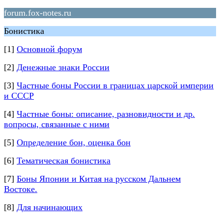
forum.fox-notes.ru
Бонистика
[1]
Основной форум
[2]
Денежные знаки России
[3]
Частные боны России в границах царской империи
и СССР
[4]
Частные боны: описание, разновидности и др.
вопросы, связанные с ними
[5]
Определение бон, оценка бон
[6]
Тематическая бонистика
[7]
Боны Японии и Китая на русском Дальнем
Востоке.
[8]
Для начинающих