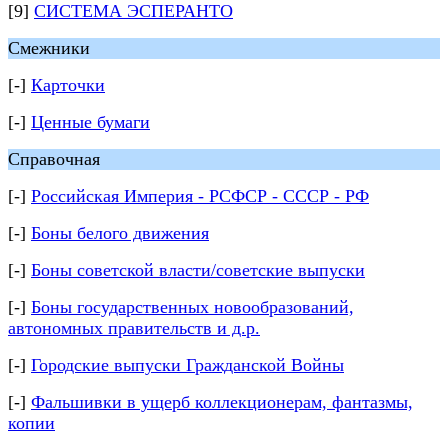
[9]
СИСТЕМА ЭСПЕРАНТО
Смежники
[-]
Карточки
[-]
Ценные бумаги
Справочная
[-]
Российская Империя - РСФСР - СССР - РФ
[-]
Боны белого движения
[-]
Боны советской власти/советские выпуски
[-]
Боны государственных новообразований,
автономных правительств и д.р.
[-]
Городские выпуски Гражданской Войны
[-]
Фальшивки в ущерб коллекционерам, фантазмы,
копии