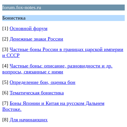
forum.fox-notes.ru
Бонистика
[1]
Основной форум
[2]
Денежные знаки России
[3]
Частные боны России в границах царской империи
и СССР
[4]
Частные боны: описание, разновидности и др.
вопросы, связанные с ними
[5]
Определение бон, оценка бон
[6]
Тематическая бонистика
[7]
Боны Японии и Китая на русском Дальнем
Востоке.
[8]
Для начинающих