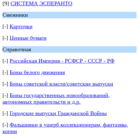
[9]
СИСТЕМА ЭСПЕРАНТО
Смежники
[-]
Карточки
[-]
Ценные бумаги
Справочная
[-]
Российская Империя - РСФСР - СССР - РФ
[-]
Боны белого движения
[-]
Боны советской власти/советские выпуски
[-]
Боны государственных новообразований,
автономных правительств и д.р.
[-]
Городские выпуски Гражданской Войны
[-]
Фальшивки в ущерб коллекционерам, фантазмы,
копии