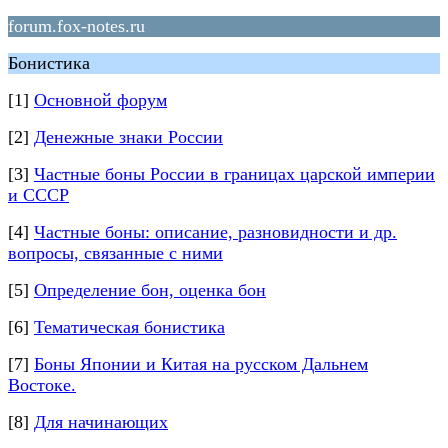
forum.fox-notes.ru
Бонистика
[1]
Основной форум
[2]
Денежные знаки России
[3]
Частные боны России в границах царской империи
и СССР
[4]
Частные боны: описание, разновидности и др.
вопросы, связанные с ними
[5]
Определение бон, оценка бон
[6]
Тематическая бонистика
[7]
Боны Японии и Китая на русском Дальнем
Востоке.
[8]
Для начинающих