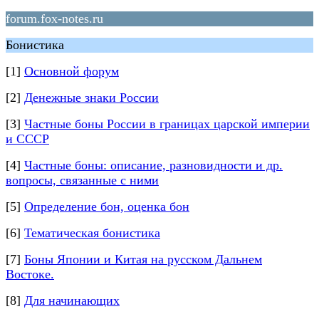
forum.fox-notes.ru
Бонистика
[1]
Основной форум
[2]
Денежные знаки России
[3]
Частные боны России в границах царской империи
и СССР
[4]
Частные боны: описание, разновидности и др.
вопросы, связанные с ними
[5]
Определение бон, оценка бон
[6]
Тематическая бонистика
[7]
Боны Японии и Китая на русском Дальнем
Востоке.
[8]
Для начинающих