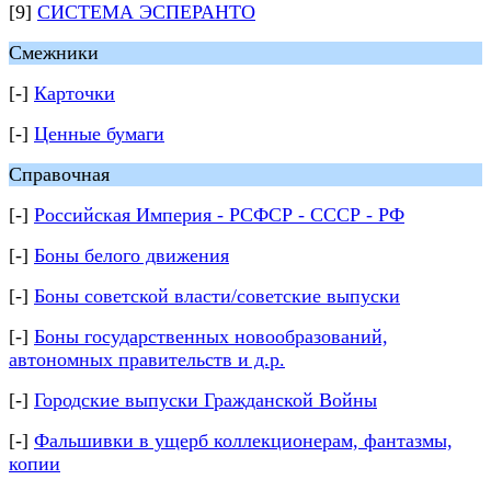
[9]
СИСТЕМА ЭСПЕРАНТО
Смежники
[-]
Карточки
[-]
Ценные бумаги
Справочная
[-]
Российская Империя - РСФСР - СССР - РФ
[-]
Боны белого движения
[-]
Боны советской власти/советские выпуски
[-]
Боны государственных новообразований,
автономных правительств и д.р.
[-]
Городские выпуски Гражданской Войны
[-]
Фальшивки в ущерб коллекционерам, фантазмы,
копии