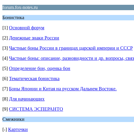
forum.fox-notes.ru
Бонистика
[1]
Основной форум
[2]
Денежные знаки России
[3]
Частные боны России в границах царской империи и СССР
[4]
Частные боны: описание, разновидности и др. вопросы, свя
[5]
Определение бон, оценка бон
[6]
Тематическая бонистика
[7]
Боны Японии и Китая на русском Дальнем Востоке.
[8]
Для начинающих
[9]
СИСТЕМА ЭСПЕРАНТО
Смежники
[-]
Карточки