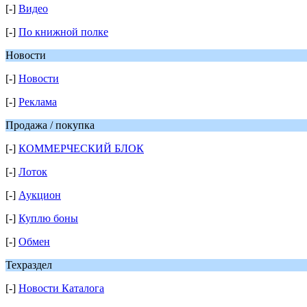
[-]
Видео
[-]
По книжной полке
Новости
[-]
Новости
[-]
Реклама
Продажа / покупка
[-]
КОММЕРЧЕСКИЙ БЛОК
[-]
Лоток
[-]
Аукцион
[-]
Куплю боны
[-]
Обмен
Техраздел
[-]
Новости Каталога