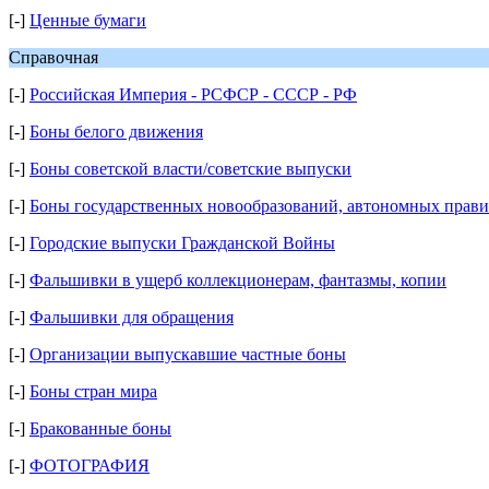
[-]
Ценные бумаги
Справочная
[-]
Российская Империя - РСФСР - СССР - РФ
[-]
Боны белого движения
[-]
Боны советской власти/советские выпуски
[-]
Боны государственных новообразований, автономных правит
[-]
Городские выпуски Гражданской Войны
[-]
Фальшивки в ущерб коллекционерам, фантазмы, копии
[-]
Фальшивки для обращения
[-]
Организации выпускавшие частные боны
[-]
Боны стран мира
[-]
Бракованные боны
[-]
ФОТОГРАФИЯ