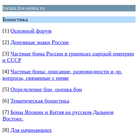
forum.fox-notes.ru
Бонистика
[1]
Основной форум
[2]
Денежные знаки России
[3]
Частные боны России в границах царской империи
и СССР
[4]
Частные боны: описание, разновидности и др.
вопросы, связанные с ними
[5]
Определение бон, оценка бон
[6]
Тематическая бонистика
[7]
Боны Японии и Китая на русском Дальнем
Востоке.
[8]
Для начинающих