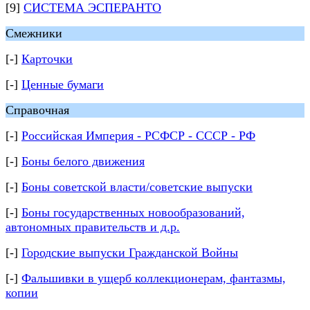
[9]
СИСТЕМА ЭСПЕРАНТО
Смежники
[-]
Карточки
[-]
Ценные бумаги
Справочная
[-]
Российская Империя - РСФСР - СССР - РФ
[-]
Боны белого движения
[-]
Боны советской власти/советские выпуски
[-]
Боны государственных новообразований,
автономных правительств и д.р.
[-]
Городские выпуски Гражданской Войны
[-]
Фальшивки в ущерб коллекционерам, фантазмы,
копии