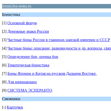
forum.fox-notes.ru
Бонистика
[1]
Основной форум
[2]
Денежные знаки России
[3]
Частные боны России в границах царской империи и СССР
[4]
Частные боны: описание, разновидности и др. вопросы, свя
[5]
Определение бон, оценка бон
[6]
Тематическая бонистика
[7]
Боны Японии и Китая на русском Дальнем Востоке.
[8]
Для начинающих
[9]
СИСТЕМА ЭСПЕРАНТО
Смежники
[-]
Карточки