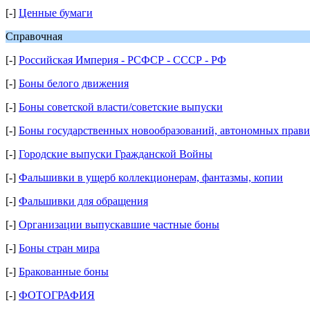
[-]
Ценные бумаги
Справочная
[-]
Российская Империя - РСФСР - СССР - РФ
[-]
Боны белого движения
[-]
Боны советской власти/советские выпуски
[-]
Боны государственных новообразований, автономных правит
[-]
Городские выпуски Гражданской Войны
[-]
Фальшивки в ущерб коллекционерам, фантазмы, копии
[-]
Фальшивки для обращения
[-]
Организации выпускавшие частные боны
[-]
Боны стран мира
[-]
Бракованные боны
[-]
ФОТОГРАФИЯ