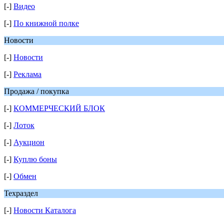
[-]
Видео
[-]
По книжной полке
Новости
[-]
Новости
[-]
Реклама
Продажа / покупка
[-]
КОММЕРЧЕСКИЙ БЛОК
[-]
Лоток
[-]
Аукцион
[-]
Куплю боны
[-]
Обмен
Техраздел
[-]
Новости Каталога