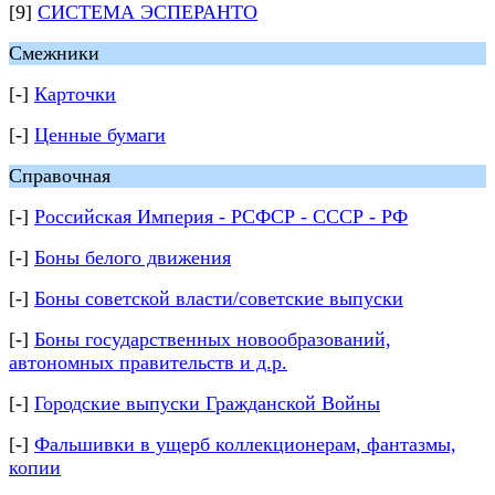
[9]
СИСТЕМА ЭСПЕРАНТО
Смежники
[-]
Карточки
[-]
Ценные бумаги
Справочная
[-]
Российская Империя - РСФСР - СССР - РФ
[-]
Боны белого движения
[-]
Боны советской власти/советские выпуски
[-]
Боны государственных новообразований,
автономных правительств и д.р.
[-]
Городские выпуски Гражданской Войны
[-]
Фальшивки в ущерб коллекционерам, фантазмы,
копии