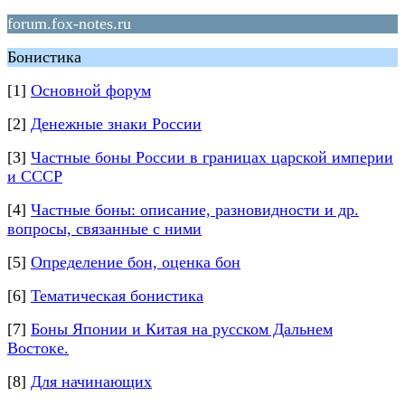
forum.fox-notes.ru
Бонистика
[1]
Основной форум
[2]
Денежные знаки России
[3]
Частные боны России в границах царской империи
и СССР
[4]
Частные боны: описание, разновидности и др.
вопросы, связанные с ними
[5]
Определение бон, оценка бон
[6]
Тематическая бонистика
[7]
Боны Японии и Китая на русском Дальнем
Востоке.
[8]
Для начинающих