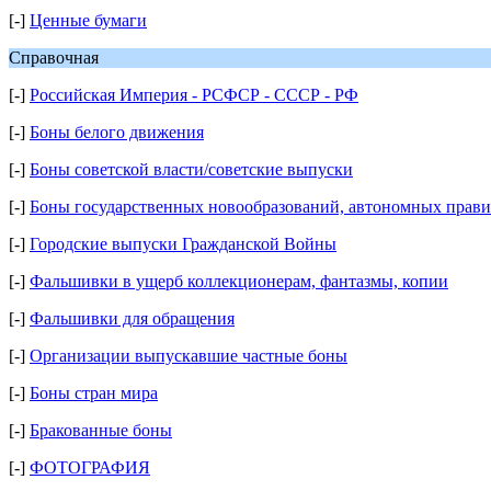
[-]
Ценные бумаги
Справочная
[-]
Российская Империя - РСФСР - СССР - РФ
[-]
Боны белого движения
[-]
Боны советской власти/советские выпуски
[-]
Боны государственных новообразований, автономных правит
[-]
Городские выпуски Гражданской Войны
[-]
Фальшивки в ущерб коллекционерам, фантазмы, копии
[-]
Фальшивки для обращения
[-]
Организации выпускавшие частные боны
[-]
Боны стран мира
[-]
Бракованные боны
[-]
ФОТОГРАФИЯ