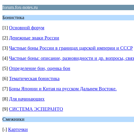
forum.fox-notes.ru
Бонистика
[1]
Основной форум
[2]
Денежные знаки России
[3]
Частные боны России в границах царской империи и СССР
[4]
Частные боны: описание, разновидности и др. вопросы, свя
[5]
Определение бон, оценка бон
[6]
Тематическая бонистика
[7]
Боны Японии и Китая на русском Дальнем Востоке.
[8]
Для начинающих
[9]
СИСТЕМА ЭСПЕРАНТО
Смежники
[-]
Карточки