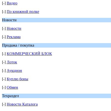
[-]
Видео
[-]
По книжной полке
Новости
[-]
Новости
[-]
Реклама
Продажа / покупка
[-]
КОММЕРЧЕСКИЙ БЛОК
[-]
Лоток
[-]
Аукцион
[-]
Куплю боны
[-]
Обмен
Техраздел
[-]
Новости Каталога