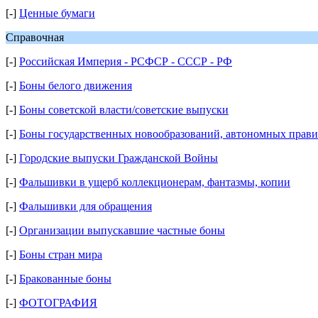
[-]
Ценные бумаги
Справочная
[-]
Российская Империя - РСФСР - СССР - РФ
[-]
Боны белого движения
[-]
Боны советской власти/советские выпуски
[-]
Боны государственных новообразований, автономных правит
[-]
Городские выпуски Гражданской Войны
[-]
Фальшивки в ущерб коллекционерам, фантазмы, копии
[-]
Фальшивки для обращения
[-]
Организации выпускавшие частные боны
[-]
Боны стран мира
[-]
Бракованные боны
[-]
ФОТОГРАФИЯ