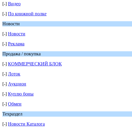
[-]
Видео
[-]
По книжной полке
Новости
[-]
Новости
[-]
Реклама
Продажа / покупка
[-]
КОММЕРЧЕСКИЙ БЛОК
[-]
Лоток
[-]
Аукцион
[-]
Куплю боны
[-]
Обмен
Техраздел
[-]
Новости Каталога