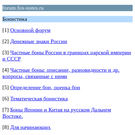
forum.fox-notes.ru
Бонистика
[1]
Основной форум
[2]
Денежные знаки России
[3]
Частные боны России в границах царской империи
и СССР
[4]
Частные боны: описание, разновидности и др.
вопросы, связанные с ними
[5]
Определение бон, оценка бон
[6]
Тематическая бонистика
[7]
Боны Японии и Китая на русском Дальнем
Востоке.
[8]
Для начинающих