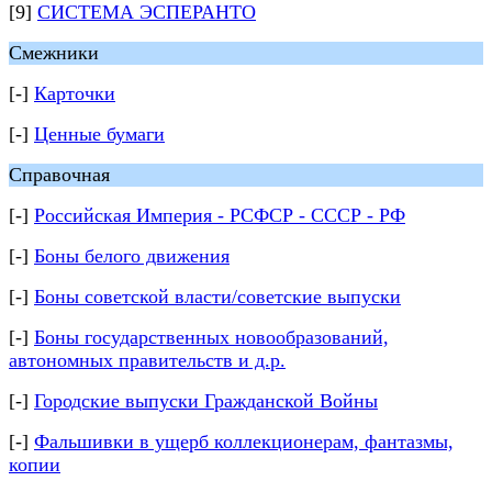
[9]
СИСТЕМА ЭСПЕРАНТО
Смежники
[-]
Карточки
[-]
Ценные бумаги
Справочная
[-]
Российская Империя - РСФСР - СССР - РФ
[-]
Боны белого движения
[-]
Боны советской власти/советские выпуски
[-]
Боны государственных новообразований,
автономных правительств и д.р.
[-]
Городские выпуски Гражданской Войны
[-]
Фальшивки в ущерб коллекционерам, фантазмы,
копии