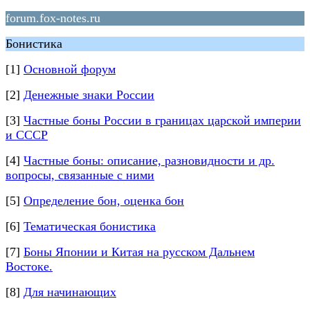
forum.fox-notes.ru
Бонистика
[1]
Основной форум
[2]
Денежные знаки России
[3]
Частные боны России в границах царской империи
и СССР
[4]
Частные боны: описание, разновидности и др.
вопросы, связанные с ними
[5]
Определение бон, оценка бон
[6]
Тематическая бонистика
[7]
Боны Японии и Китая на русском Дальнем
Востоке.
[8]
Для начинающих