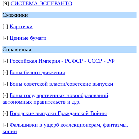
[9]
СИСТЕМА ЭСПЕРАНТО
Смежники
[-]
Карточки
[-]
Ценные бумаги
Справочная
[-]
Российская Империя - РСФСР - СССР - РФ
[-]
Боны белого движения
[-]
Боны советской власти/советские выпуски
[-]
Боны государственных новообразований,
автономных правительств и д.р.
[-]
Городские выпуски Гражданской Войны
[-]
Фальшивки в ущерб коллекционерам, фантазмы,
копии