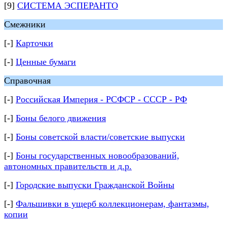
[9]
СИСТЕМА ЭСПЕРАНТО
Смежники
[-]
Карточки
[-]
Ценные бумаги
Справочная
[-]
Российская Империя - РСФСР - СССР - РФ
[-]
Боны белого движения
[-]
Боны советской власти/советские выпуски
[-]
Боны государственных новообразований,
автономных правительств и д.р.
[-]
Городские выпуски Гражданской Войны
[-]
Фальшивки в ущерб коллекционерам, фантазмы,
копии