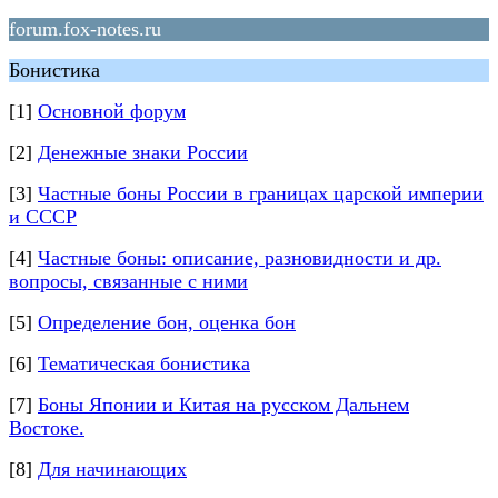
forum.fox-notes.ru
Бонистика
[1]
Основной форум
[2]
Денежные знаки России
[3]
Частные боны России в границах царской империи
и СССР
[4]
Частные боны: описание, разновидности и др.
вопросы, связанные с ними
[5]
Определение бон, оценка бон
[6]
Тематическая бонистика
[7]
Боны Японии и Китая на русском Дальнем
Востоке.
[8]
Для начинающих