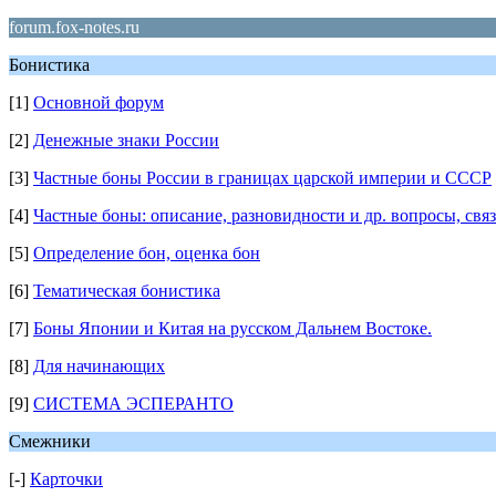
forum.fox-notes.ru
Бонистика
[1]
Основной форум
[2]
Денежные знаки России
[3]
Частные боны России в границах царской империи и СССР
[4]
Частные боны: описание, разновидности и др. вопросы, свя
[5]
Определение бон, оценка бон
[6]
Тематическая бонистика
[7]
Боны Японии и Китая на русском Дальнем Востоке.
[8]
Для начинающих
[9]
СИСТЕМА ЭСПЕРАНТО
Смежники
[-]
Карточки