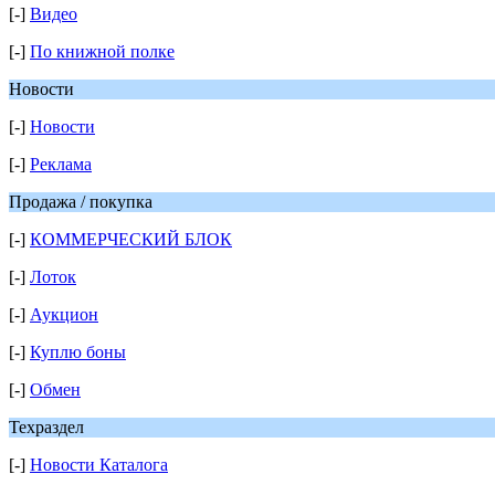
[-]
Видео
[-]
По книжной полке
Новости
[-]
Новости
[-]
Реклама
Продажа / покупка
[-]
КОММЕРЧЕСКИЙ БЛОК
[-]
Лоток
[-]
Аукцион
[-]
Куплю боны
[-]
Обмен
Техраздел
[-]
Новости Каталога