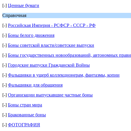
[-]
Ценные бумаги
Справочная
[-]
Российская Империя - РСФСР - СССР - РФ
[-]
Боны белого движения
[-]
Боны советской власти/советские выпуски
[-]
Боны государственных новообразований, автономных правит
[-]
Городские выпуски Гражданской Войны
[-]
Фальшивки в ущерб коллекционерам, фантазмы, копии
[-]
Фальшивки для обращения
[-]
Организации выпускавшие частные боны
[-]
Боны стран мира
[-]
Бракованные боны
[-]
ФОТОГРАФИЯ