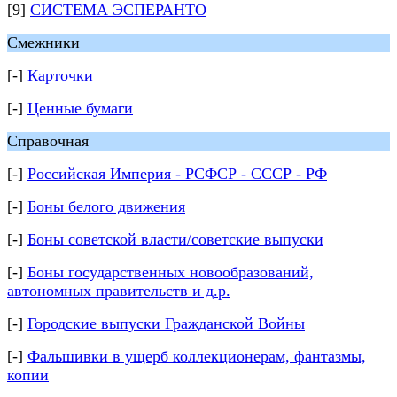
[9]
СИСТЕМА ЭСПЕРАНТО
Смежники
[-]
Карточки
[-]
Ценные бумаги
Справочная
[-]
Российская Империя - РСФСР - СССР - РФ
[-]
Боны белого движения
[-]
Боны советской власти/советские выпуски
[-]
Боны государственных новообразований,
автономных правительств и д.р.
[-]
Городские выпуски Гражданской Войны
[-]
Фальшивки в ущерб коллекционерам, фантазмы,
копии