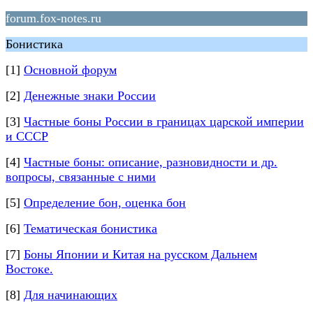
forum.fox-notes.ru
Бонистика
[1]
Основной форум
[2]
Денежные знаки России
[3]
Частные боны России в границах царской империи
и СССР
[4]
Частные боны: описание, разновидности и др.
вопросы, связанные с ними
[5]
Определение бон, оценка бон
[6]
Тематическая бонистика
[7]
Боны Японии и Китая на русском Дальнем
Востоке.
[8]
Для начинающих